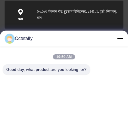
No.590 शेंगज़ान रोड, हुइशान डिस्ट्रिक्ट, 214151, वूशी, जियांगसू,
चीन
पता
Octetally
sales@wellleader.com
ईमेल
10:50 AM
Good day, what product are you looking for?
0086-510-83271222
फोन
Wuxi Octetally Tech Co., Ltd