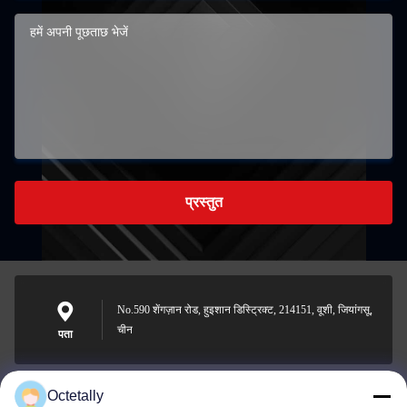
प्रस्तुत
No.590 शेंगज़ान रोड, हुइशान डिस्ट्रिक्ट, 214151, वूशी, जियांगसू,
चीन
पता
Octetally