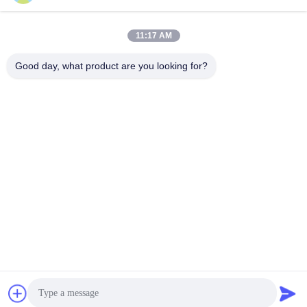
sales@wellleader.com
ईमेल
11:17 AM
Good day, what product are you looking for?
0086-510-83271222
फोन
Wuxi Octetally Tech Co., Ltd
Get a Quote
Wuxi Octetally Tech Co., Ltd