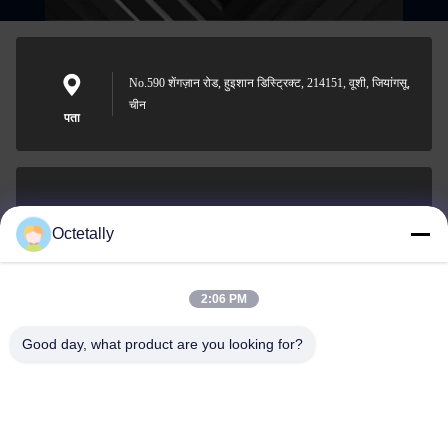
No.590 शेंगज़ान रोड, हुइशान डिस्ट्रिक्ट, 214151, वूशी, जियांगसू,
चीन
पता
sales@wellleader.com
Octetally
ईमेल
2:06 PM
Good day, what product are you looking for?
0086-510-83271222
फोन