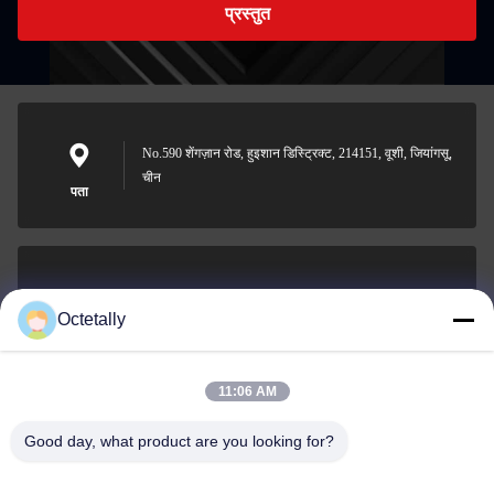
प्रस्तुत
No.590 शेंगज़ान रोड, हुइशान डिस्ट्रिक्ट, 214151, वूशी, जियांगसू,
चीन
पता
sales@wellleader.com
Octetally
ईमेल
11:06 AM
Good day, what product are you looking for?
0086-510-83271222
फोन