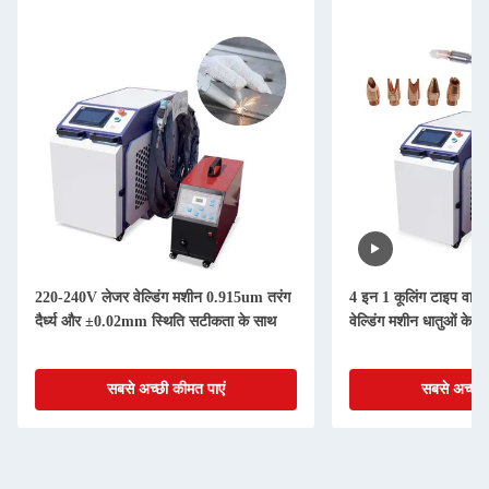
220-240V लेजर वेल्डिंग मशीन 0.915um तरंग
4 इन 1 कूलिंग टाइप वाटर
दैर्ध्य और ±0.02mm स्थिति सटीकता के साथ
वेल्डिंग मशीन धातुओं के लि
सबसे अच्छी कीमत पाएं
सबसे अच्छी 