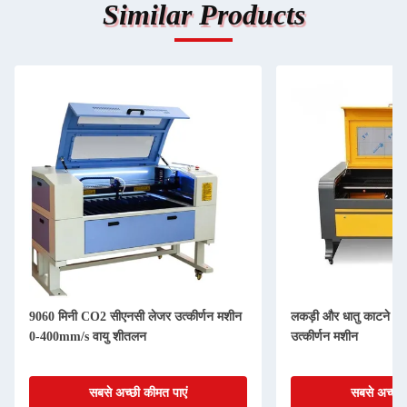
Similar Products
9060 मिनी CO2 सीएनसी लेजर उत्कीर्णन मशीन
लकड़ी और धातु काटने क
0-400mm/s वायु शीतलन
उत्कीर्णन मशीन
सबसे अच्छी कीमत पाएं
सबसे अच्छी 