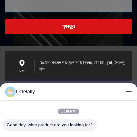
प्रस्तुत
No.590 शेंगज़ान रोड, हुइशान डिस्ट्रिक्ट, 214151, वूशी, जियांगसू,
चीन
पता
Octetally
sales@wellleader.com
ईमेल
3:38 PM
Good day, what product are you looking for?
0086-510-83271222