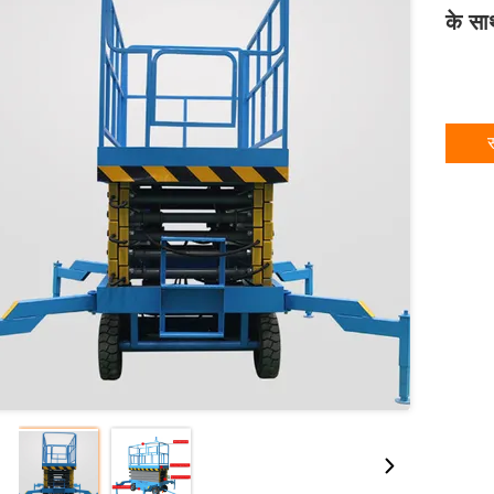
के सा
स