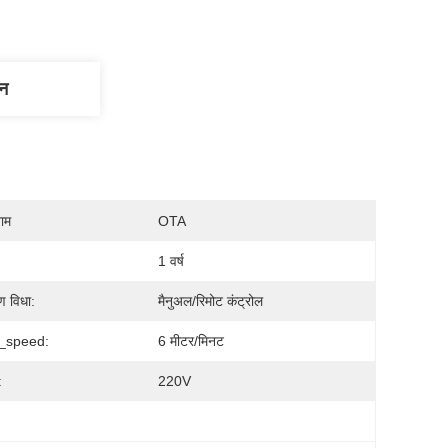
णन
नाम
OTA
1 वर्ष
ण विधा:
मैनुअल/रिमोट कंट्रोल
g_speed:
6 मीटर/मिनट
:
220V