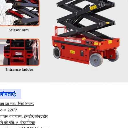
िशेषताएं:
पाद का नामः कैंची लिफ्टर
ल्टेजः 220V
िचालन वातावरण: इनडोर/आउटडोर
ाने की गतिः 6 मीटर/मिनट