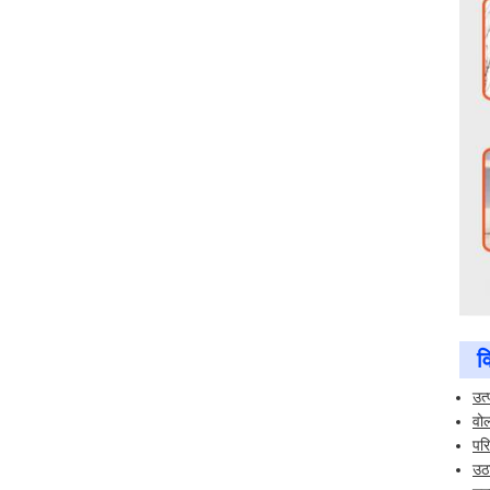
व
उत्
वो
पर
उठ