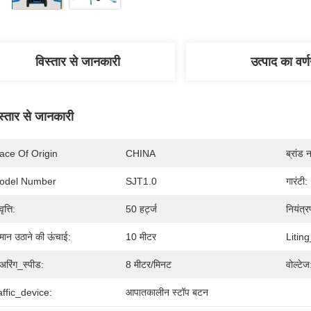
विस्तार से जानकारी
उत्पाद का वर्
स्तार से जानकारी
ace Of Origin
CHINA
ब्रांड 
odel Number
SJT1.0
गारंटी:
ृत्ति:
50 हर्ट्ज
नियंत्र
मान उठाने की ऊंचाई:
10 मीटर
Litin
अरिंग_स्पीड:
8 मीटर/मिनट
वोल्टेज
ffic_device:
आपातकालीन स्टॉप बटन