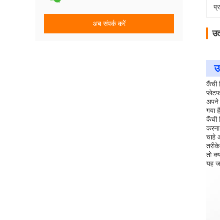
प्
अब संपर्क करें
उत
उ
कैंची
प्लेट
अपने 
गया ह
कैंची
करना 
चाहे 
तरीके
तो क्
यह जा