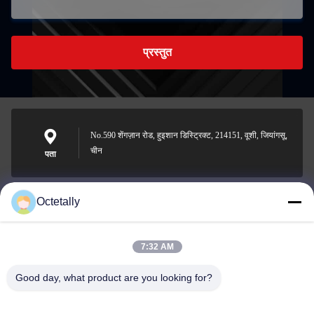
प्रस्तुत
No.590 शेंगज़ान रोड, हुइशान डिस्ट्रिक्ट, 214151, वूशी, जियांगसू,
चीन
पता
Octetally
sales@wellleader.com
ईमेल
7:32 AM
Good day, what product are you looking for?
0086-510-83271222